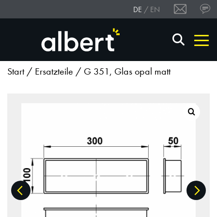
DE
EN
Start
/
Ersatzteile
/ G 351, Glas opal matt