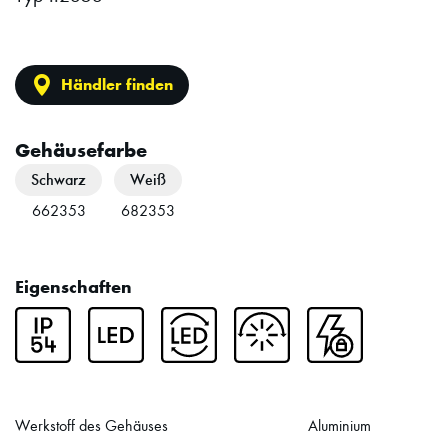
Händler finden
Gehäusefarbe
Schwarz
Weiß
Artikelnummer:
Artikelnummer:
662353
682353
Eigenschaften
Werkstoff des Gehäuses
Aluminium